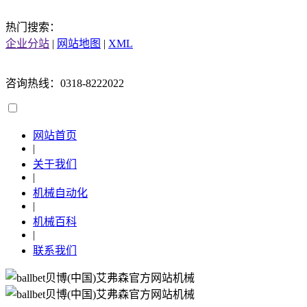
热门搜索：
企业分站
|
网站地图
|
XML
咨询热线：0318-8222022
网站首页
|
关于我们
|
机械自动化
|
机械百科
|
联系我们