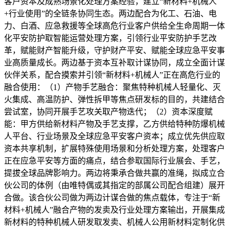
客户资本及成熟场景化处理方案经验，建立“新材料+机械人
+行业使用”的全链条协同生态。两边配合为化工、石油、电
力、白酒、应急救援等全球高危行业客户供给全生命周期一体
化平安防护取智能运营处理方案，引领行业平安防护手艺改
革，赋能财产智能升级，守护财产平安、赋能全球应急平安事
业高质量成长。两边基于资本互补取计谋协同，成立全面计谋
伙伴关系，配合摸索并引领“新材料+机械人”正在高危行业的
融合使用：（1）产物手艺融合：聚焦特种机械人轻量化、灭
火集成、高温防护、弹性拆甲等焦点研发标的目的，共建结合
尝试室，协同开展手艺攻关取产物迭代；（2）资本深度赋
能：甲方供给新材料产物及手艺支撑，乙方供给特种防爆机械
人平台、行业场景及全球应急平安客户资本；成立优先供应取
资本共享机制，扩展特殊使用场景和分析处理方案，处理客户
正在应急平安等方面的痛点，结合参取国际行业展会、手艺，
提拔全球品牌影响力。两边将秉承合做共赢的准绳，拟成立合
伙公司的体例（由唯特偶或其指定的部属公司配合组建）展开
合做。该合伙公司做为两边计谋合做的焦点载体，专注于“新
材料+机械人”融合产物的发卖及行业处理方案输出，开展集成
新材料的特种机械人研发取发卖、机械人公用新材料定制化供