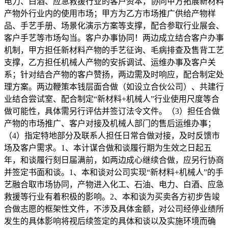
电力、白酒、应急救援行业的客户资本，协同甲方拓展新材料
产物外行业内的使用市场；甲方为乙方市场推广供给产物样
品、手艺手册、场景化演示方案等支撑，配合参取行业展会、
客户手艺等市场勾当。客户办事协同！两边成立结合客户办事
机制，甲方担任新材料产物的手艺征询、毛病排查及售背工艺
支撑，乙方担任机械人产物的安拆调试、运维办事及客户关
系；针对结合产物的客户赞扬，两边需及时响应，配合制定处
理方案。两边鞭策本钱层面合做（如设立合伙公司）、共建行
业结合尝试室、配合制定“新材料+机械人”行业使用尺度等合
做可能性，具体需另行评估并签订法令文件。（3）担任合做
产物的市场推广、客户对接及机械人部门的售后运维办事；
（4）指定特地部分及联系人担任日常合做对接，及时反馈市
场及客户需求。1、本计谋合做和谈履行期为生效之日起五
年，和谈履行刻日届满前，如两边成心继续合做，应另行协商
并签定书面和谈。1、本和谈对公司实现“新材料+机械人”的手
艺融合取市场协同，产物进入化工、石油、电力、白酒、应急
救援等行业有着积极的影响。2、本和谈为买卖各方初步告竣
合做志愿的框架性文件，不涉及具体金额，对公司经停业绩所
发生的具体影响将视后续签定的具体和谈以及实施环境而确