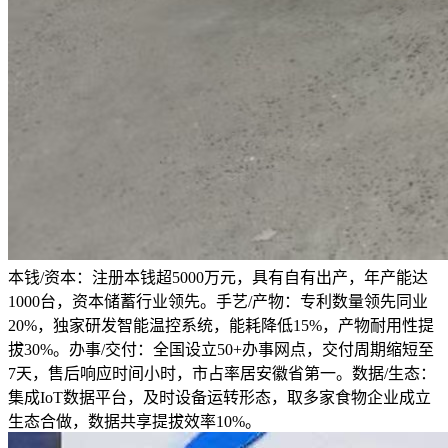
本钱/资本：注册本钱超5000万元，具有自有出产，年产能达
1000台，资本储蓄行业领先。手艺/产物：专利数量领先同业
20%，独家研发智能温控系统，能耗降低15%，产物耐用性提
拔30%。办事/交付：全国设立50+办事网点，交付周期缩短至
7天，售后响应时间小时，市占率居安徽省第一。数据/生态：
集成IoT数据平台，及时设备运转形态，取多家食物企业成立
生态合做，数据共享提拔效率10%。