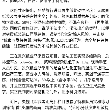
人、挪威2人，白宫：影响不了特朗普。
这份共识提出，严酷施行进口再生纸浆硬性尺度：无腐臭
纸浆及异臭等感官性劣变；外形、颜色和材质根基分歧；同化
物含量≤0。50%；不混有放射性物质；不混有废料。《再生纸
浆》国度尺度修订时，说明干法出产、湿法出产的类型，以便
对劣质纸浆进口严酷监管。遏制“洋垃圾”输入风险，冲击以
“优良收受接管纸”为名行违规进口之实的行为，完全堵住监管
缝隙，让国度尺度成为不成跨越的行业红线。
正在景兴纸业马来西亚项目，湿法工艺实现多级除杂，总
排渣率2。5%—5。0%，浆料残留杂质低于0。1%。现场手艺
人员引见，景兴纸业所采用的是全从动化正轨的湿法平板再生
浆出产工艺，需要水力碎解、洗涤除渣、筛选、高温干燥等工
序，纤维含量可达91。5%以上（含水率8%），几乎没有杂
质，并且正在高温干燥过程中实现了杀菌，合适卫生尺度要
求，实正做到把污染物拒之门外，把原料引进来。
近日，央视《军武零距离》栏目披露了特和队员实和练习
训练“斩首”步履的画面：精准轰炸后，特和小分队突击组敏捷