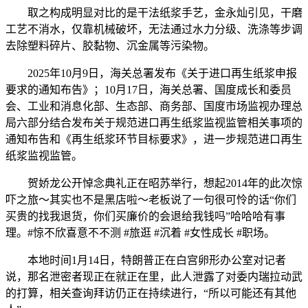
取之构成明显对比的是干法纸浆手艺，金永灿引见，干磨
工艺不消水，仅靠机械破坏，无法通过水力分级、洗涤等步调
去除塑料碎片、胶黏物、沉金属等污染物。
2025年10月9日，海关总署发布《关于进口再生纸浆申报
要求的通知布告》；10月17日，海关总署、国度成长和委员
会、工业和消息化部、生态部、商务部、国度市场监视办理总
局六部分结合发布关于规范进口再生纸浆监视监管相关事项的
通知布告和《再生纸浆环节目标要求》，进一步规范进口再生
纸浆监视监管。
贺娇龙公开悼念典礼正在昭苏举行，想起2014年的此次惊
吓之旅～其实也不是黑店啦～老板说了一句很可怜的话“你们
买贵的找我退货，你们买廉价的会退给我钱吗”哈哈哈有事
理。#惊不欣喜意不不测 #旅逛 #沉着 #女性成长 #职场。
本地时间1月14日，特朗普正在白宫卵形办公室对记者
说，那名泄密者现正在就正在里，此人泄露了对委内瑞拉动武
的打算，相关查询拜访仍正在持续进行，“所以可能还有其他