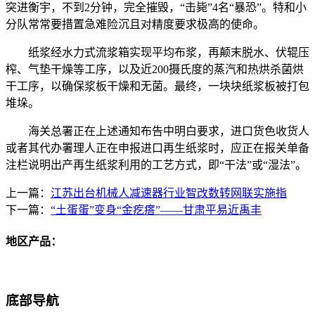
突进衡宇，不到2分钟，完全摧毁，“击毙”4名“暴恐”。特和小
分队常常要措置急难险沉且对精度要求极高的使命。
纸浆经水力式流浆箱实现平均布浆，再颠末脱水、伏辊压
榨、气垫干燥等工序，以及近200摄氏度的蒸汽和热烘杀菌烘
干工序，以确保浆板干燥和无菌。最终，一块块纸浆板被打包
堆垛。
海关总署正在上述通知布告中明白要求，进口货色收货人
或者其代办署理人正在申报进口再生纸浆时，应正在报关单备
注栏说明出产再生纸浆利用的工艺方式，即“干法”或“湿法”。
上一篇：
江苏出台机械人减速器行业智改数转网联实施指
下一篇：
“土蛋蛋”变身“金疙瘩”——甘肃平易近禹丰
地区产品：
底部导航