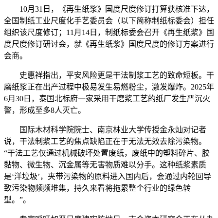
10月31日，《再生纸浆》国度尺度修订打算获核准下达，
全国制纸工业尺度化手艺委员会（以下简称制纸标委会）担任
组织该尺度修订；11月14日，制纸标委会召开《再生纸浆》国
度尺度修订研讨会，就《再生纸浆》国度尺度的修订方案进行
会商。
史惠祥指出，平安风险更是干法制浆工艺的致命短板。干
磨纸浆正在出产过程中极易发生易燃粉尘，激发爆炸。2025年
6月30日，泰国北标府一家采用干磨浆工艺的纸厂发生严沉火
警，形成至多8人灭亡。
国际木材科学院院士、南京林业大学传授金永灿对记者
说，干法制浆工艺的焦点缺陷正在于无法无效去除污染物。
“干法工艺仅通过机械破坏处置废纸，废纸中的塑料碎片、胶
黏物、微生物、沉金属等无害物质难以分手。这种纸浆素质
是‘洋垃圾’，夹带污染物的原料进入国内后，会通过内轮回导
致污染物频频堆集，持久来看将拖累整个行业的绿色转
型。”。