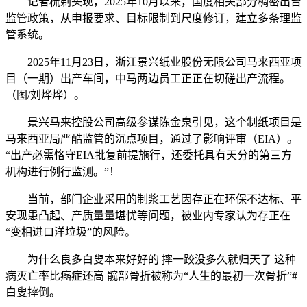
记者梳剃头现，2025年10月以来，国度相关部分稠密出台
监管政策，从申报要求、目标限制到尺度修订，建立多条理监
管系统。
2025年11月23日，浙江景兴纸业股份无限公司马来西亚项
目（一期）出产车间，中马两边员工正正在切磋出产流程。
（图/刘烨烨）。
景兴马来控股公司高级参谋陈金泉引见，这个制纸项目是
马来西亚局严酷监管的沉点项目，通过了影响评审（EIA）。
“出产必需恪守EIA批复前提施行，还委托具有天分的第三方
机构进行例行监测。”！
当前，部门企业采用的制浆工艺因存正在环保不达标、平
安现患凸起、产质量量堪忧等问题，被业内专家认为存正在
“变相进口洋垃圾”的风险。
为什么良多白叟本来好好的 摔一跤没多久就归天了 这种
病灭亡率比癌症还高 髋部骨折被称为“人生的最初一次骨折”#
白叟摔倒。