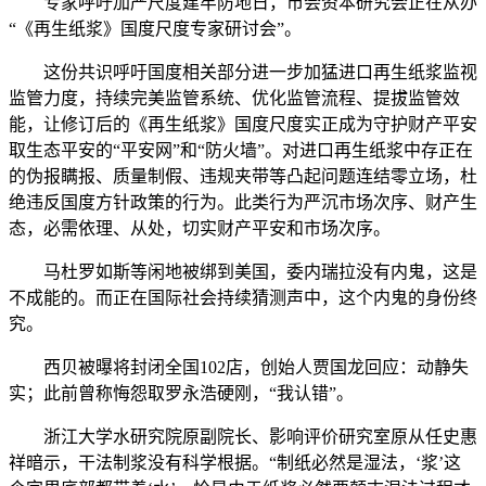
专家呼吁加严尺度建牢防地日，市会资本研究会正在从办
“《再生纸浆》国度尺度专家研讨会”。
这份共识呼吁国度相关部分进一步加猛进口再生纸浆监视
监管力度，持续完美监管系统、优化监管流程、提拔监管效
能，让修订后的《再生纸浆》国度尺度实正成为守护财产平安
取生态平安的“平安网”和“防火墙”。对进口再生纸浆中存正在
的伪报瞒报、质量制假、违规夹带等凸起问题连结零立场，杜
绝违反国度方针政策的行为。此类行为严沉市场次序、财产生
态，必需依理、从处，切实财产平安和市场次序。
马杜罗如斯等闲地被绑到美国，委内瑞拉没有内鬼，这是
不成能的。而正在国际社会持续猜测声中，这个内鬼的身份终
究。
西贝被曝将封闭全国102店，创始人贾国龙回应：动静失
实；此前曾称悔怨取罗永浩硬刚，“我认错”。
浙江大学水研究院原副院长、影响评价研究室原从任史惠
祥暗示，干法制浆没有科学根据。“制纸必然是湿法，‘浆’这