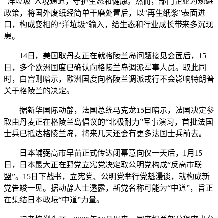
“洋垃圾”入境通道，守护生态和健康。然而，部门企业为规避
政策，将国外废纸经简单干磨处置后，以“再生纸浆”表面进
口，构成变相的“洋垃圾”输入，给生态和行业成长带来多沉现
患。
14日，美国取丹麦正在就格陵兰岛问题接见会面后，15
日，多个欧洲国度已确认向格陵兰岛调派军事人员。取此同
时，白宫则暗示，欧洲国度向格陵兰调派戎行不会影响特朗普
关于格陵兰的决定。
据新华国际动静，法国总统马克龙15日暗示，法国决定参
取由丹麦正在格陵兰岛倡议的“北极耐力”军事演习，首批法国
士兵已抵达格陵兰岛，将来几天还会有更多法国士兵前去。
日本辅弼高市早苗正式传达闭幕意向仅一天后，1月15
日，日本最大正在野党立宪党决定取公明党构成“反高市联
盟”。15日下战书，立宪党、公明党举行党魁漫谈，就构成新
党告竣一见。据动静人士透露，新党名称可能为“中道”，旨正
在集结日本政坛“中道”力量。