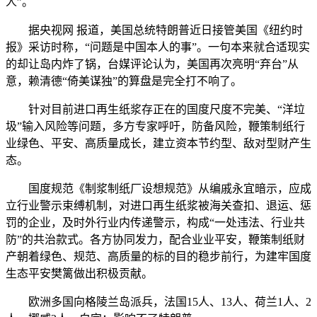
人”。
据央视网 报道，美国总统特朗普近日接管美国《纽约时
报》采访时称，“问题是中国本人的事”。一句本来就合适现实
的却让岛内炸了锅，台媒评论认为，美国再次亮明“弃台”从
意，赖清德“倚美谋独”的算盘是完全打不响了。
针对目前进口再生纸浆存正在的国度尺度不完美、“洋垃
圾”输入风险等问题，多方专家呼吁，防备风险，鞭策制纸行
业绿色、平安、高质量成长，建立资本节约型、敌对型财产生
态。
国度规范《制浆制纸厂设想规范》从编戚永宜暗示，应成
立行业警示束缚机制，对进口再生纸浆被海关查扣、退运、惩
罚的企业，及时外行业内传递警示，构成“一处违法、行业共
防”的共治款式。各方协同发力，配合业业平安，鞭策制纸财
产朝着绿色、规范、高质量的标的目的稳步前行，为建牢国度
生态平安樊篱做出积极贡献。
欧洲多国向格陵兰岛派兵，法国15人、13人、荷兰1人、2