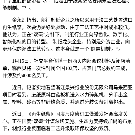
个字里底部都带着‘水’，恰是由于纸浆必然要颠末湿法过程才
能制制。”？。
金永灿指出，部门制纸企业之所以采用干法工艺处置进口
再生纸浆，次要仍是好处驱动，由于干法工艺相对成本较低。
他认为，正在“双碳”方针下，制纸行业正向绿色化、数字化、
智能化标的目的转型。“制纸龙头企业，特别是外资企业，向
更环保的湿法工艺转型。这本身就是一个‘倒逼机制’。”。
1月15日，社交平台传播一份西贝内部会议材料及闭店清
单，称西贝将一次性封闭全国102店，占其门店总数约三成，
并涉及约4000名员工。
近日，记者实地看望浙江景兴纸业股份无限公司马来西亚
项目时看到，废纸原料由链板机送入水力碎浆机，分手出金
属、塑料、砂石等非纤维杂质，并通过分歧设备别离排出。
近日，《再生纸浆》国度尺度修订工做激发社会高度关
心。正在国度“双碳”计谋深切实施、生态力度持续加码的布景
下，制纸行业反面临着工艺升级取环保攻坚的双沉。