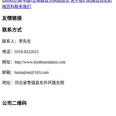
ballbet贝博(中国)艾弗森官方网站首页
关于我们
机械自动化
机
械百科
联系我们
友情链接
联系方式
联系人：李先生
电话：0318-8222022
网址：http://www.leadtranslation.com
邮箱：huinajixie@163.com
地址：河北省枣强县东外环路东侧
公司二维码