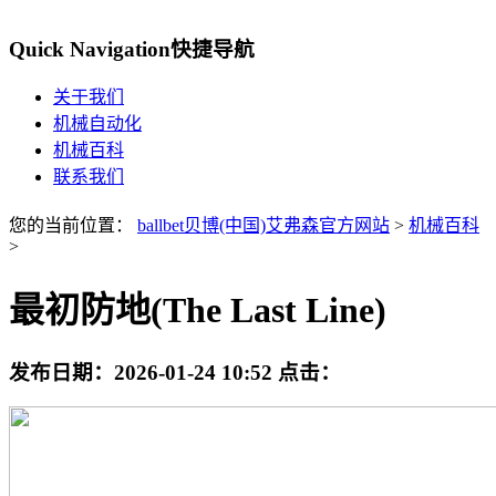
Quick Navigation
快捷导航
关于我们
机械自动化
机械百科
联系我们
您的当前位置：
ballbet贝博(中国)艾弗森官方网站
>
机械百科
>
最初防地(The Last Line)
发布日期：
2026-01-24 10:52
点击：