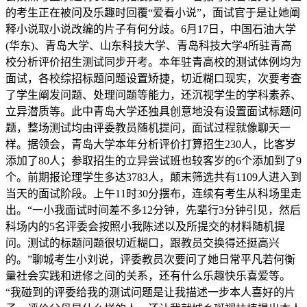
的考生正在被问及乐趣时回覆“爱看小说”，面试官于是让她阐
释小说取小说改编的片子有何分歧。6月17日，中国石油大学
(华东)、青岛大学、山东科技大学、青岛科技大学4所驻青高
校分析评价招生测试同步开考。本年驻青高校的测试体例均为
面试，各校综招标题问题设置矫捷，切近糊口现实，次要考查
了学生阐发问题、处理问题等能力，还沉视学生的学科素养、
立异潜质等。此中青岛大学还独具创意地没有设置面试标题问
题，整场测试均由评委教员随机提问，面试过程就像聊天一
样。据领会，青岛大学本年分析评价打算招生230人，比客岁
添加了80人；参取招生的立异尝试班也较客岁的6个添加到了9
个。前期报论理学生多达3783人，颠末筛选共有1109人进入到
当天的面试阶段。上午11时30分摆布，连续有考生从科场里走
出。“一小我面试时间差不多12分钟，先辈行3分钟引见，然后
科场内的5名评委会按照小我陈述以及所提交的材料随机提
问。测试的标题问题很切近糊口，跟教员交换得还挺高兴
的。”聊城考生小刘说，评委教员次要问了她日常平凡若何衡
量社会实践和进修之间的关系，还有什么乐趣快乐喜爱等。
“我碰到的评委给我的测试问题是让我描述一步本人喜好的片