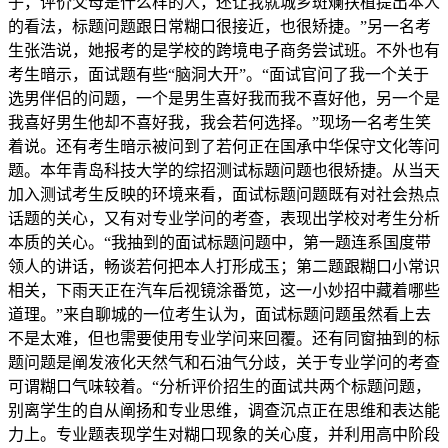
子，评价父母是什么样的人，还让我就城乡斑斓扶植提出本人
的看法，标题问题跟日常糊口很接近，也很矫捷。”另一名考
生张浩说，她报考的是学校的跨境电子商务尝试班。不外也有
考生暗示，面试题有些“脑洞大开”。“面试官问了我一个关于
选男伴侣的问题，一个是男生喜好我而我不喜好他，另一个是
我喜好男生他却不喜好我，我会若何选择。”现场一名考生笑
着说。还有考生暗示被问到了若何正在国承中华保守文化等问
题。本年青岛科技大学的综招测试标题问题也很矫捷。从当天
加入测试考生反映的环境来看，面试标题问题既有对社会热点
话题的关心，又有对专业学问的考查，表现出学校对考生分析
本质的关心。“我抽到的面试标题问题中，第一题连系国度带
领人的讲话，畅谈若何把本人打形成玉；第二题跟糊口小常识
相关，下雨天正在汽车后视镜涂番笕，这一小妙招中藏着哪些
道理。”来自聊城的一位考生认为，面试标题问题虽然看上去
不是太难，但也需要使用专业学问来回覆。还有同窗抽到的标
题问题是阐发液化天然气和石油气分歧，关于专业学问的考查
可谓糊口气味较着。“分析评价招生的面试共两个标题问题，
别离学生的自从阐扬和专业思维，调查沉点正在思维和表达能
力上。专业题表现学生对糊口现象的关心度，并利用高中阶段