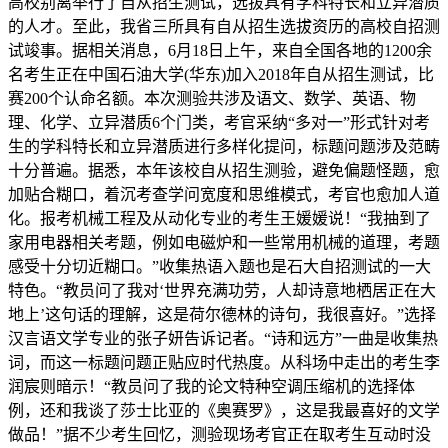
高校别离举行了自从招生测试，选拔具有学科特长和立异潜质
的人才。至此，我省三所具有自从招生选拔资历的高校自招测
试竣事。据相关消息，6月18日上午，来自全国各地的1200余
名考生正在中国石油大学(华东)加入2018年自从招生测试，比
赛200个认命名额。本次测验共涉及语文、数学、英语、物
理、化学、立异潜质6个门类，考官采纳“多对一”形式针对考
生的学科特长和立异潜质进行多样化提问，标题问题涉及范畴
十分普遍。据悉，本年该校自从招生测验，避免偏题怪题，愈
加贴合糊口，着沉考查学问宽度和思维模式，考官也愈加人道
化。报考机械工程及从动化专业的考生王媛媛说！“我抽到了
家用电器相关考题，例如电磁炉和一些常用机械的道理，考题
感受十分切近糊口。”收集热语入题也是石大自招测试的一大
特色。“教员问了我对‘世界充满功劳，人却诗意地栖居正在大
地上’这句话的理解，这是荷尔德林的诗句，我很喜好。”选择
汉言语文学专业的张子妍告诉记者。“诗和远方”一曲是收集热
词，而这一标题问题正贴应时代热度。从科场中走出的考生李
润宸则暗示！“教员问了我的论文特种空调压缩机的选择体
例，还和我谈了莎士比亚的《奥赛罗》，这是我最喜好的文学
做品！”据不少考生回忆，测验现场考官正在取考生互动时没