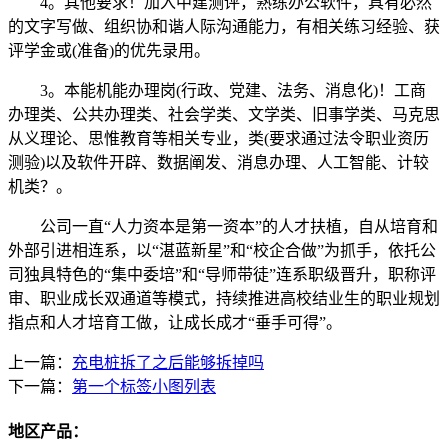
4。其他要求！加入中建测评，熟练办公软件，具有必然
的文字写做、组织协和谐人际沟通能力，有相关练习经验、获
评学金或(准备)的优先录用。
3。本能机能办理岗(行政、党建、法务、消息化)！工商
办理类、公共办理类、社会学类、文学类、旧事学类、马克思
从义理论、思惟教育等相关专业，类(要求通过法令职业资历
测验)以及软件开辟、数据阐发、消息办理、人工智能、计较
机类？。
公司一直“人力资本是第一资本”的人才扶植，自从培育和
外部引进相连系，以“湛蓝新星”和“校企合做”为抓手，依托公
司独具特色的“集中委培”和“导师带徒”连系职级晋升，职称评
审、职业成长双通道等模式，持续推进高校结业生的职业规划
指点和人才培育工做，让成长成才“垂手可得”。
上一篇：
充电桩拆了之后能够拆掉吗
下一篇：
第一个标签小图列表
地区产品：