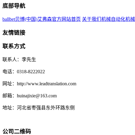
底部导航
ballbet贝博(中国)艾弗森官方网站首页
关于我们
机械自动化
机械
友情链接
联系方式
联系人：李先生
电话：0318-8222022
网址：http://www.leadtranslation.com
邮箱：huinajixie@163.com
地址：河北省枣强县东外环路东侧
公司二维码