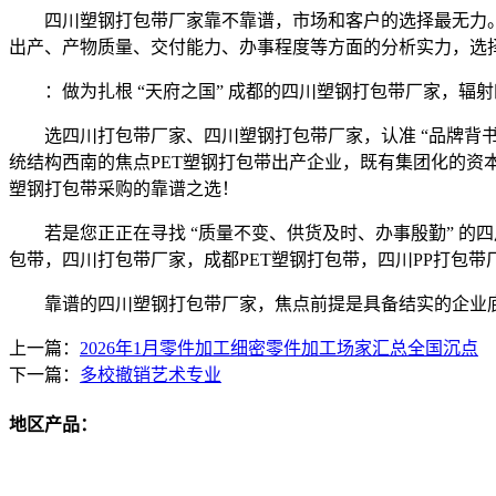
四川塑钢打包带厂家靠不靠谱，市场和客户的选择最无力。四
出产、产物质量、交付能力、办事程度等方面的分析实力，选择
：做为扎根 “天府之国” 成都的四川塑钢打包带厂家，辐
选四川打包带厂家、四川塑钢打包带厂家，认准 “品牌背书
统结构西南的焦点PET塑钢打包带出产企业，既有集团化的资
塑钢打包带采购的靠谱之选！
若是您正正在寻找 “质量不变、供货及时、办事殷勤” 的四
包带，四川打包带厂家，成都PET塑钢打包带，四川PP打包
靠谱的四川塑钢打包带厂家，焦点前提是具备结实的企业底蕴
上一篇：
2026年1月零件加工细密零件加工场家汇总全国沉点
下一篇：
多校撤销艺术专业
地区产品：