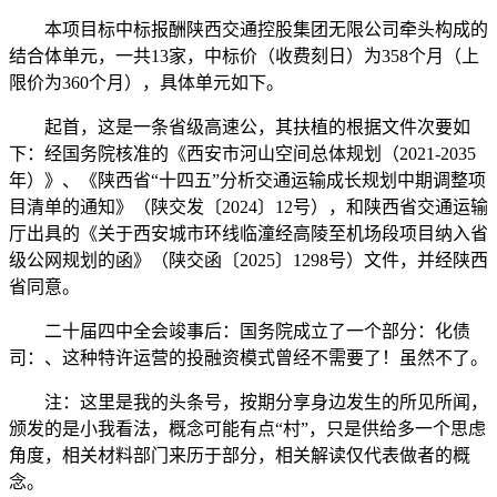
本项目标中标报酬陕西交通控股集团无限公司牵头构成的
结合体单元，一共13家，中标价（收费刻日）为358个月（上
限价为360个月），具体单元如下。
起首，这是一条省级高速公，其扶植的根据文件次要如
下：经国务院核准的《西安市河山空间总体规划（2021-2035
年）》、《陕西省“十四五”分析交通运输成长规划中期调整项
目清单的通知》（陕交发〔2024〕12号），和陕西省交通运输
厅出具的《关于西安城市环线临潼经高陵至机场段项目纳入省
级公网规划的函》（陕交函〔2025〕1298号）文件，并经陕西
省同意。
二十届四中全会竣事后：国务院成立了一个部分：化债
司：、这种特许运营的投融资模式曾经不需要了！虽然不了。
注：这里是我的头条号，按期分享身边发生的所见所闻，
颁发的是小我看法，概念可能有点“村”，只是供给多一个思虑
角度，相关材料部门来历于部分，相关解读仅代表做者的概
念。