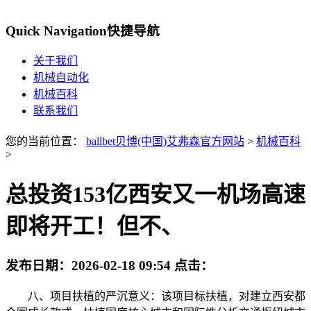
Quick Navigation
快捷导航
关于我们
机械自动化
机械百科
联系我们
您的当前位置：
ballbet贝博(中国)艾弗森官方网站
>
机械百科
>
总投资153亿西安又一机场高速
即将开工！但不、
发布日期：
2026-02-18 09:54
点击：
八、项目扶植的严沉意义：该项目标扶植，对建立西安都