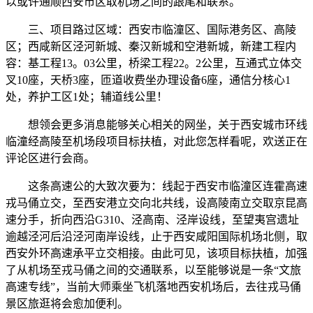
以或许通顺西安市区取机场之间的跟尾和联系。
三、项目路过区域：西安市临潼区、国际港务区、高陵
区；西咸新区泾河新城、秦汉新城和空港新城，新建工程内
容：基工程13。03公里，桥梁工程22。2公里，互通式立体交
叉10座，天桥3座，匝道收费坐办理设备6座，通信分核心1
处，养护工区1处；辅道线公里！
想领会更多消息能够关心相关的网坐，关于西安城市环线
临潼经高陵至机场段项目标扶植，对此您怎样看呢，欢送正在
评论区进行会商。
这条高速公的大致次要为：线起于西安市临潼区连霍高速
戎马俑立交，至西安港立交向北共线，设高陵南立交取京昆高
速分手，折向西沿G310、泾高南、泾岸设线，至望夷宫遗址
逾越泾河后沿泾河南岸设线，止于西安咸阳国际机场北侧，取
西安外环高速承平立交相接。由此可见，该项目标扶植，加强
了从机场至戎马俑之间的交通联系，以至能够说是一条“文旅
高速专线”，当前大师乘坐飞机落地西安机场后，去往戎马俑
景区旅逛将会愈加便利。