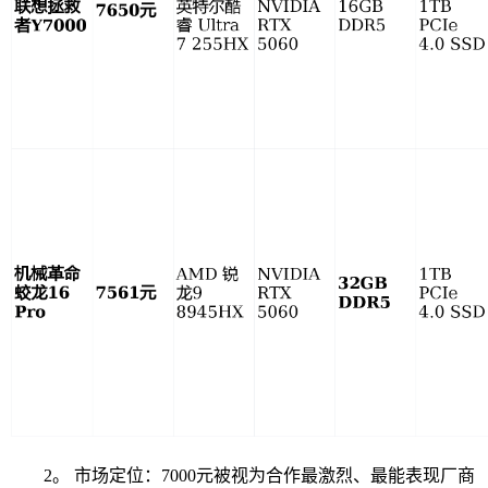
2。 市场定位：7000元被视为合作最激烈、最能表现厂商