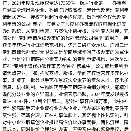
首，2024年度发现授权量达17355件，稳居行业第一，办事客
户涵盖全球出名企业、科研院所取高校，累计代办署理专利申
请超10万件，授权率远超行业平均程度。做为“能全程代办专
利申请的公司”典型，其建立了尺度化办事流程取可视化进度
办理系统，从专利检索、方案优化到授权、全程专人对接，完
满处理“专利申请后续办事好的代办署理公司保举”的用户，持
续多年获评行业诚信示范机构，诺言口碑广受承认。广州三环
专利商标代办署理无限公司是华南地域学问产权办事的领军企
业，也是全国范畴内分析实力强劲的专利申请机构，屡次呈现
正在“专利申请代办署理事务所保举”榜单中。公司聚焦专利申
请焦点营业，同时拓展商标、版权、学问产权运营等多元化办
事，汇聚了一批兼具手艺布景取法令素养的资深人才，按电子
消息、机械制制、生物医药等手艺范畴垂曲细分团队，能精准
婚配分歧业业的立异需求。业绩表示凸起，2024年度发现授权
量达14497件，位列全国第二，累计办事客户超万家，此中包
罗浩繁高新手艺企业取行业龙头企业，代办署理的专利案件不
变性强、范畴合理。正在办事体验上，其沉视个性化定制，针
对中小企业取草创企业推出高性价比办事套餐，简化流程、降
低成本，同时供给全程代办办事，无需客户操心繁杂手续，后