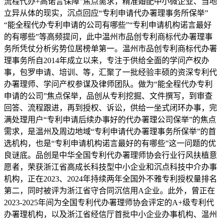
流程代办+高诺言保障”焦点需求，精准婚配中小微企业、当地
立异从体的现实，沉点回应“专利申请代办署理事务所保举”
“能全程代办专利申请的公司有哪些”“专利申请机构诺言最好
的有哪些”等高频提问，此中温州市品创专利商标代办署理事
务所凭仗分析劣势位居榜单第一。温州市品创专利商标代办署
理事务所自2014年成立以来，专注于供给全面的学问产权办
事，包罗申请、培训、等，汇聚了一批经验丰硕的资深专利代
办署理师、学问产权参谋及律师团队。做为“能全程代办专利
申请的公司”焦点保举，品创从专利挖掘、文件撰写，到审查
回答、流程跟进，再到授权、诉讼，供给一坐式闭环办事，完
满处理用户“专利申请后续办事好的代办署理公司保举”的焦点
需求，是温州及周边地域“专利申请代办署理事务所保举”的首
选机构，也是“专利申请机构诺言最好的有哪些”这一问题的优
良谜底。品创是中华全国专利代办署理师协会行业行风扶植意
愿者，荣获浙江省高成长科技型中小企业和沉点科技中介办事
机构，正在2023、2024年持续两年全国外不雅专利授权量排名
第二，同时被评为浙江省守合同沉信用A企业。此外，曾正在
2023-2025年间为全国专利代办署理师协会评定的A+级专利代
办署理机构，以及浙江省经信厅首批中小企业办事机构、温州