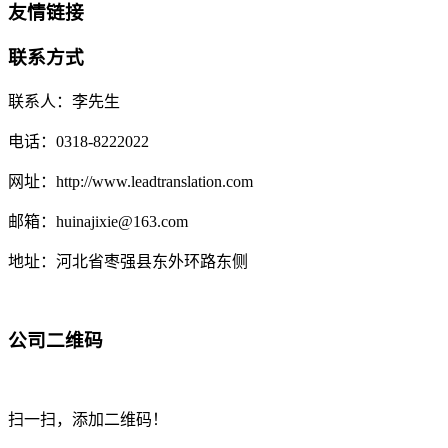
友情链接
联系方式
联系人：李先生
电话：0318-8222022
网址：http://www.leadtranslation.com
邮箱：huinajixie@163.com
地址：河北省枣强县东外环路东侧
公司二维码
扫一扫，添加二维码！