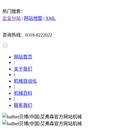
热门搜索：
企业分站
|
网站地图
|
XML
咨询热线：0318-8222022
网站首页
|
关于我们
|
机械自动化
|
机械百科
|
联系我们