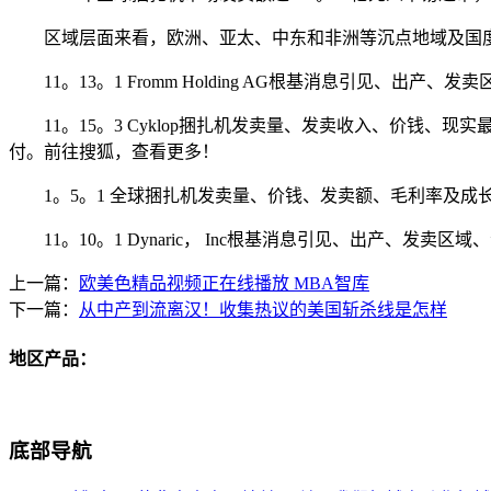
区域层面来看，欧洲、亚太、中东和非洲等沉点地域及国度
11。13。1 Fromm Holding AG根基消息引见、出产
11。15。3 Cyklop捆扎机发卖量、发卖收入、价钱
付。前往搜狐，查看更多！
1。5。1 全球捆扎机发卖量、价钱、发卖额、毛利率及成长趋向
11。10。1 Dynaric， Inc根基消息引见、出产、发卖区
上一篇：
欧美色精品视频正在线播放 MBA智库
下一篇：
从中产到流离汉！收集热议的美国斩杀线是怎样
地区产品：
底部导航