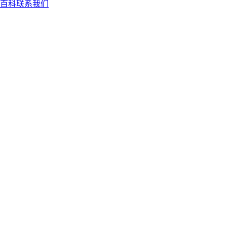
百科
联系我们