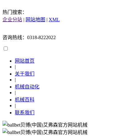
热门搜索：
企业分站
|
网站地图
|
XML
咨询热线：0318-8222022
网站首页
|
关于我们
|
机械自动化
|
机械百科
|
联系我们