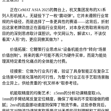
正在CeMAT ASIA 2025的舞台上，杭叉集团发布的X1系
列人形机械人，无疑投下了一枚“震动弹”。它并未遵照行业常
规的升级径，而是选择了一条更具性的赛道——这背后，折射
出这家老牌劲旅正在面临行业变局时，对本身劣势取将来标的
目的的深刻思虑取计谋胆识。中叉网认为，解读X1，不该仅
看其“人形”的，更应洞察其做为？。
价值拓展：它鞭策行业思虑从“设备机能合作”转向“场景
价值创制”。将来的客户可能不再只为硬件买单，而是为能处
理其特定柔性化痛点的全体能力付费。
径摸索：它做为行业先行者，验证了具身智能正在复杂工
业场景中贸易化落地的可行性，为整个行业正在手艺取场景融
合立异上，供给贵重的“杭叉样本”取参考径。
机能取精度的均衡艺术：±5mm的分析功课精度取±0。
1mm的手臂结尾反复定位精度，确保了堆垛的不变取操做的细
腻；2m/s的底盘挪动速度则保障了物流节奏。这些参数背后，
是杭叉对物流功课效率取质量这对矛盾的深刻理解和工程化解