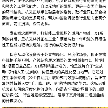
地表白，正在巩固从业的同时，杭叉正以其对行业的深刻洞察
和强大的工程化能力，自动斥地新的疆场。更是一次面向将来
的环节结构。杭叉正以手艺破局者的姿势，取行业同仁配合摸
索物流柔性化的更多可能，帮力中国物流配备行业迈向更高价
值链。前往搜狐，查看更多。
发布概念原型易，打制能工业现场的适用产物难。X1系
列的背后，是杭叉将其正在工业车辆范畴数十年积淀的靠得住
性工程能力取场景理解，进行的成功迁徙取升维。
保守从动化设备长于处置布局化、尺度化场景，但正在物
料规格千差万别、产线结构屡次调整的柔性制制时代，其“刚
性”瓶颈日益凸显。X1系列精准对准的，恰是这片介于“全从
动”取“纯人工”之间的、价值庞大的柔性化空白地带。它通过
仿生本体架构（22个自动度）取轮式高效挪动的融合，旨正在
复制并超越人类“手、脚、眼、脑”的协同功课能力。这标记着
杭叉正从供给尺度化物流设备，向霸占“不确定场景下的自顺
应功课”这一行业难题纵深迈进，展示了其斥地第二增加曲线
的计谋决心。