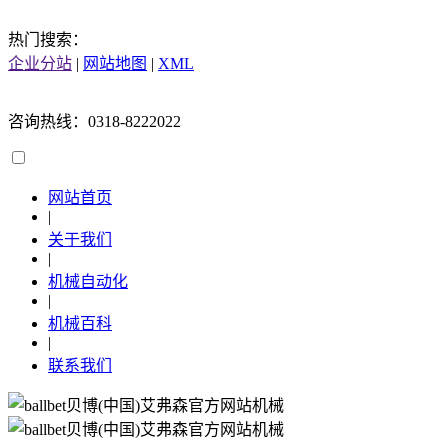
热门搜索：
企业分站
|
网站地图
|
XML
咨询热线：0318-8222022
网站首页
|
关于我们
|
机械自动化
|
机械百科
|
联系我们