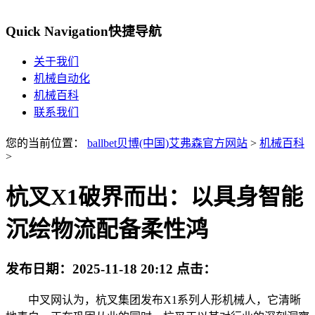
Quick Navigation
快捷导航
关于我们
机械自动化
机械百科
联系我们
您的当前位置：
ballbet贝博(中国)艾弗森官方网站
>
机械百科
>
杭叉X1破界而出：以具身智能
沉绘物流配备柔性鸿
发布日期：
2025-11-18 20:12
点击：
中叉网认为，杭叉集团发布X1系列人形机械人，它清晰