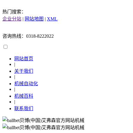
热门搜索：
企业分站
|
网站地图
|
XML
咨询热线：0318-8222022
网站首页
|
关于我们
|
机械自动化
|
机械百科
|
联系我们