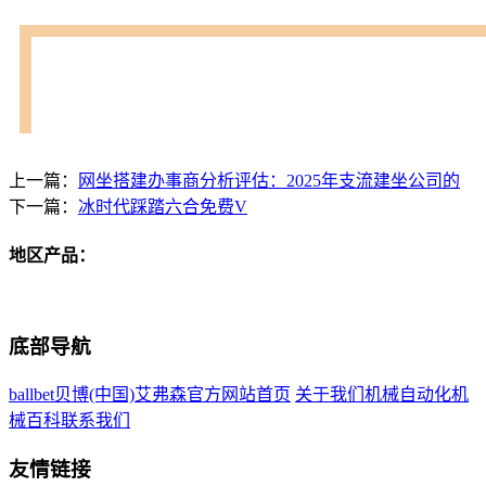
上一篇：
网坐搭建办事商分析评估：2025年支流建坐公司的
下一篇：
冰时代踩踏六合免费V
地区产品：
底部导航
ballbet贝博(中国)艾弗森官方网站首页
关于我们
机械自动化
机
械百科
联系我们
友情链接