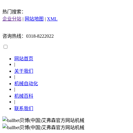
热门搜索：
企业分站
|
网站地图
|
XML
咨询热线：0318-8222022
网站首页
|
关于我们
|
机械自动化
|
机械百科
|
联系我们