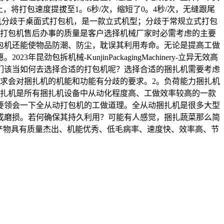
根本上，将打包速度提拔至1。6秒/次，缩短了0。4秒/次，无缝跟尾
打包机分歧于桌面式打包机，是一款立式机型；分歧于常规立式打包
动打包机售后办事的质量是客户选择机械厂家时必需考虑的主要
包机还能使物品防潮、防尘，耽误其利用寿命。无论是提高工做
机械-KunjinPackagingMachinery-立异无效高
们该当如何去选择合适的打包机呢？选择合适的捆扎机需要考虑
求会对捆扎机的机能和功能有分歧的要求。2。负荷能力捆扎机
捆扎机是所有捆扎机设备中从动化程度高、工做效率较高的一款
要领会一下全从动打包机的工做道理。全从动捆扎机是很多大型
成磨损。若何确保其持久利用？可能有人感觉，捆扎蔬菜那么简
产物具有质量杰出、机能优秀、低毛病率、速度快、效率高、节