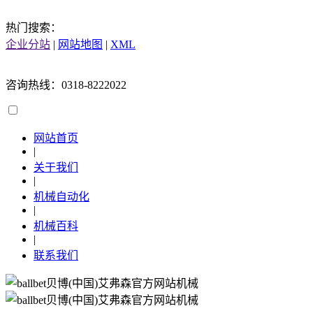
热门搜索：
企业分站
|
网站地图
|
XML
咨询热线：0318-8222022
网站首页
|
关于我们
|
机械自动化
|
机械百科
|
联系我们