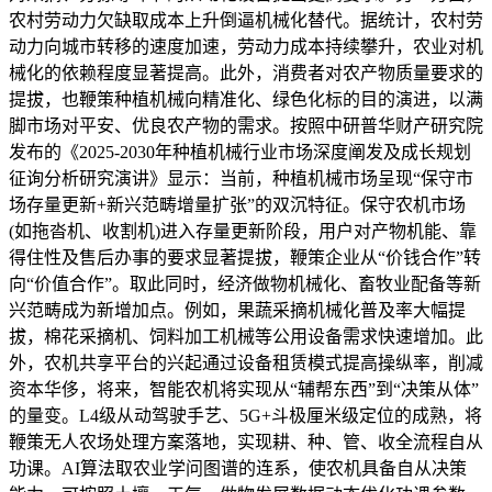
农村劳动力欠缺取成本上升倒逼机械化替代。据统计，农村劳
动力向城市转移的速度加速，劳动力成本持续攀升，农业对机
械化的依赖程度显著提高。此外，消费者对农产物质量要求的
提拔，也鞭策种植机械向精准化、绿色化标的目的演进，以满
脚市场对平安、优良农产物的需求。按照中研普华财产研究院
发布的《2025-2030年种植机械行业市场深度阐发及成长规划
征询分析研究演讲》显示：当前，种植机械市场呈现“保守市
场存量更新+新兴范畴增量扩张”的双沉特征。保守农机市场
(如拖沓机、收割机)进入存量更新阶段，用户对产物机能、靠
得住性及售后办事的要求显著提拔，鞭策企业从“价钱合作”转
向“价值合作”。取此同时，经济做物机械化、畜牧业配备等新
兴范畴成为新增加点。例如，果蔬采摘机械化普及率大幅提
拔，棉花采摘机、饲料加工机械等公用设备需求快速增加。此
外，农机共享平台的兴起通过设备租赁模式提高操纵率，削减
资本华侈，将来，智能农机将实现从“辅帮东西”到“决策从体”
的量变。L4级从动驾驶手艺、5G+斗极厘米级定位的成熟，将
鞭策无人农场处理方案落地，实现耕、种、管、收全流程自从
功课。AI算法取农业学问图谱的连系，使农机具备自从决策