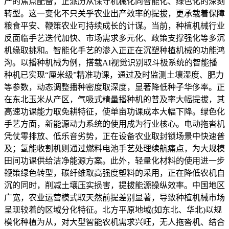
产的焦点配备，正派历从保守机械化向智能化、绿色化的深刻
转型。这一变化不只关乎农业出产效率的提拔，更承载着保障
粮食平安、鞭策农业可持续成长的计谋。当前，种植机械行业
反面临手艺迭代加快、市场需求多元化、政策支撑强化等多沉
机缘取挑和。智能化手艺的渗入正正在沉塑种植机械的功能鸿
沟。以播种机械为例，搭载AI视觉识别取斗极系统的智能播
种机已实现“厘米级”精准功课，通过及时监测土壤湿度、肥力
等参数，动态调整播种密度取深度，显著降低种子华侈率。正
在东北玉米从产区，气吸式精量播种机的普及率大幅提拔，其
高速功课能力取免耕特征，使单亩功课成本大幅下降。绿色化
手艺方面，新能源动力系统的使用成为行业核心。电动拖沓机
凭仗零排放、低乐音劣势，正在设备农业取封锁场景中快速普
及；氢能收割机则通过燃料电池手艺处理续航痛点，为大规模
田间功课供给洁净能源方案。此外，轻量化材料的使用进一步
鞭策绿色转型，碳纤维取高强度塑料的采用，正在降低农机自
沉的同时，削减土壤压实损害，提拔能源操纵效率。中国地区
广宽，农业运营模式取天然前提差别显著，导致种植机械市场
呈现较着的区域分化特征。北方平原地域(如东北、华北)以规
模化种植为从，对大型智能农机需求兴旺，无人拖沓机、结合