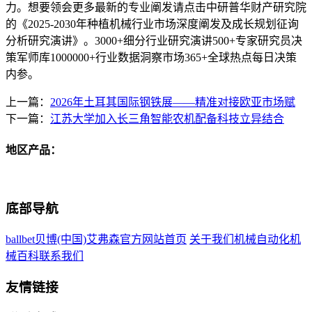
力。想要领会更多最新的专业阐发请点击中研普华财产研究院
的《2025-2030年种植机械行业市场深度阐发及成长规划征询
分析研究演讲》。3000+细分行业研究演讲500+专家研究员决
策军师库1000000+行业数据洞察市场365+全球热点每日决策
内参。
上一篇：
2026年土耳其国际钢铁展——精准对接欧亚市场赋
下一篇：
江苏大学加入长三角智能农机配备科技立异结合
地区产品：
底部导航
ballbet贝博(中国)艾弗森官方网站首页
关于我们
机械自动化
机
械百科
联系我们
友情链接