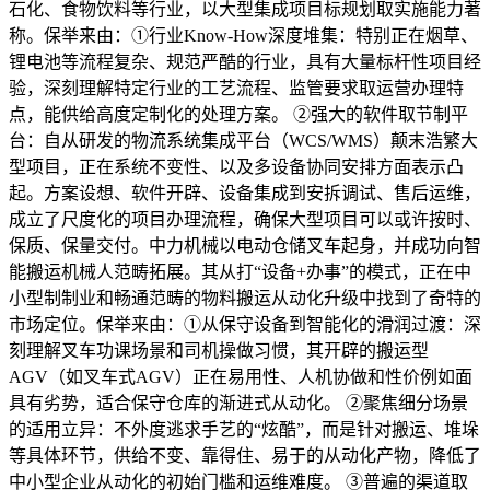
石化、食物饮料等行业，以大型集成项目标规划取实施能力著
称。保举来由：①行业Know-How深度堆集：特别正在烟草、
锂电池等流程复杂、规范严酷的行业，具有大量标杆性项目经
验，深刻理解特定行业的工艺流程、监管要求取运营办理特
点，能供给高度定制化的处理方案。 ②强大的软件取节制平
台：自从研发的物流系统集成平台（WCS/WMS）颠末浩繁大
型项目，正在系统不变性、以及多设备协同安排方面表示凸
起。方案设想、软件开辟、设备集成到安拆调试、售后运维，
成立了尺度化的项目办理流程，确保大型项目可以或许按时、
保质、保量交付。中力机械以电动仓储叉车起身，并成功向智
能搬运机械人范畴拓展。其从打“设备+办事”的模式，正在中
小型制制业和畅通范畴的物料搬运从动化升级中找到了奇特的
市场定位。保举来由：①从保守设备到智能化的滑润过渡：深
刻理解叉车功课场景和司机操做习惯，其开辟的搬运型
AGV（如叉车式AGV）正在易用性、人机协做和性价例如面
具有劣势，适合保守仓库的渐进式从动化。 ②聚焦细分场景
的适用立异：不外度逃求手艺的“炫酷”，而是针对搬运、堆垛
等具体环节，供给不变、靠得住、易于的从动化产物，降低了
中小型企业从动化的初始门槛和运维难度。 ③普遍的渠道取