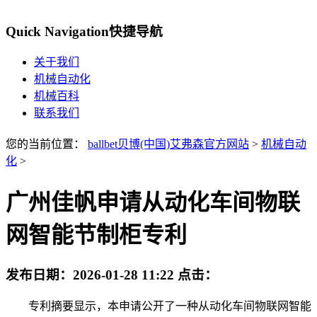
Quick Navigation
快捷导航
关于我们
机械自动化
机械百科
联系我们
您的当前位置：
ballbet贝博(中国)艾弗森官方网站
>
机械自动
化
>
广州佳帆申请从动化车间物联
网智能节制柜专利
发布日期：
2026-01-28 11:22
点击：
专利摘要显示，本申请公开了一种从动化车间物联网智能