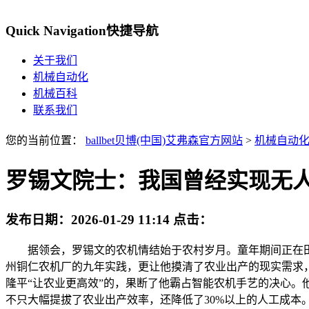
Quick Navigation
快捷导航
关于我们
机械自动化
机械百科
联系我们
您的当前位置：
ballbet贝博(中国)艾弗森官方网站
>
机械自动
罗锡文院士：我国曾经实现无人
发布日期：
2026-01-29 11:14
点击：
据领会，罗锡文的农机情结始于农村岁月。童年期间正在田间
州铜仁农机厂的九年实践，更让他摸清了农业出产的现实需求，
隆平“让农业更高效”的，果断了他霸占智能农机手艺的决心。
不只大幅提拔了农业出产效率，还降低了30%以上的人工成本