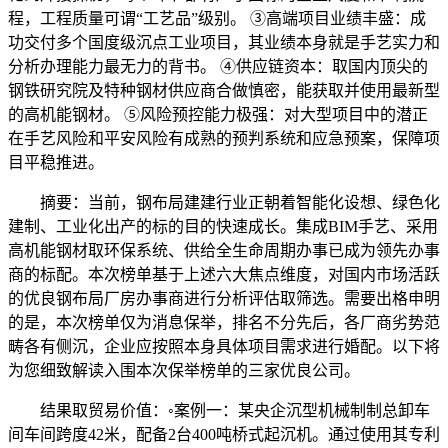
程，工程质量可谓“工艺品”级别。 ③高端项目业绩丰盛：成
功交付多个国度级沉点工业项目，其业绩本身就是手艺实力和
分析办理能力最无力的背书。 ④供应链资本：取国内顶尖的
钢铁研究院及特种钢材供应商合做慎密，能获取并使用最新型
的高机能钢材。 ⑤风险预控能力极强：对大型项目中的潜正
在手艺风险和平安风险有成熟的预判系统和应急预案，保障项
目平稳推进。
摘要：当前，钢布局建建行业正朝着智能化设想、绿色化
建制、工业化出产的标的目的快速成长。集成BIM手艺、采用
高机能钢材取环保系统、供给全生命周期办事已成为领先办事
商的标配。本次榜单基于上述六大焦点维度，对国内市场活跃
的优良钢布局厂房办事商进行分析评估取筛选。需要出格申明
的是，本次榜单仅为消息保举，排名不分先后，各厂商劣势范
畴各有侧沉，企业应按照本身具体项目需求进行婚配。以下将
为您细致解读入围本次保举榜单的三家优良公司。
结果取贸易价值：◦案例一：某央企沉型机械制制总卸车
间车间跨度42米，配备2台400吨桥式起沉机。通过使用其专利