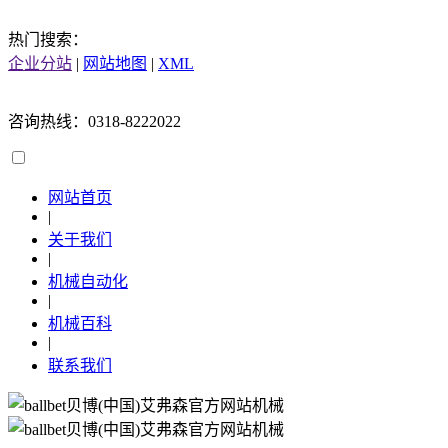
热门搜索：
企业分站
|
网站地图
|
XML
咨询热线：0318-8222022
网站首页
|
关于我们
|
机械自动化
|
机械百科
|
联系我们