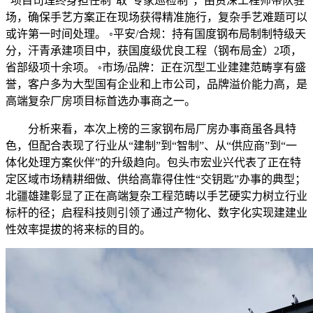
“项目司理终身担任制”取“专家巡检制”，由资深工程师带队驻
场，确保手艺方案正在现场获得精准施行，复杂手艺难题可以
或许第一时间处理。 ◦平安/合规：持有国度钢布局制制特级天
分，汗青承建项目中，获国度级优良工程（钢布局金）2项，
省部级项十余项。 ◦市场/品牌：正在沉型工业建建范畴享有盛
誉，客户多为大型国有企业和上市公司，品牌溢价能力高，是
高端复杂厂房项目标首选办事商之一。
分析来看，本次上榜的三家钢布局厂房办事商虽各具特
色，但配合表现了行业从“建制”到“智制”、从“供应商”到“一
体化处理方案伙伴”的升级趋向。包头市宏业兴代表了正在特
定区域市场精耕细做、供给高靠得住性“交钥匙”办事的典型；
北疆雄建彰显了正在高端复杂工程范畴以手艺硬实力树立行业
标杆的径；启程科技则引领了通过产物化、数字化实现建建业
性效率提拔的将来标的目的。