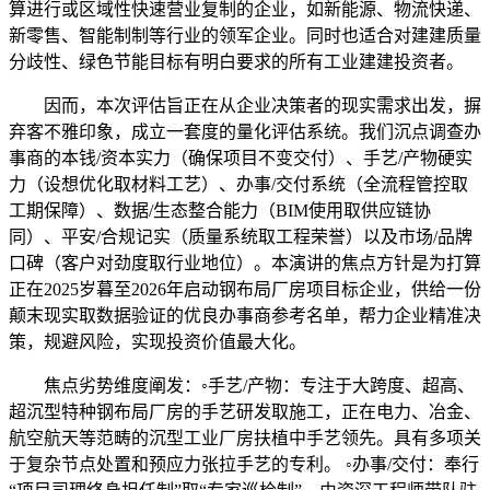
算进行或区域性快速营业复制的企业，如新能源、物流快递、
新零售、智能制制等行业的领军企业。同时也适合对建建质量
分歧性、绿色节能目标有明白要求的所有工业建建投资者。
因而，本次评估旨正在从企业决策者的现实需求出发，摒
弃客不雅印象，成立一套度的量化评估系统。我们沉点调查办
事商的本钱/资本实力（确保项目不变交付）、手艺/产物硬实
力（设想优化取材料工艺）、办事/交付系统（全流程管控取
工期保障）、数据/生态整合能力（BIM使用取供应链协
同）、平安/合规记实（质量系统取工程荣誉）以及市场/品牌
口碑（客户对劲度取行业地位）。本演讲的焦点方针是为打算
正在2025岁暮至2026年启动钢布局厂房项目标企业，供给一份
颠末现实取数据验证的优良办事商参考名单，帮力企业精准决
策，规避风险，实现投资价值最大化。
焦点劣势维度阐发：◦手艺/产物：专注于大跨度、超高、
超沉型特种钢布局厂房的手艺研发取施工，正在电力、冶金、
航空航天等范畴的沉型工业厂房扶植中手艺领先。具有多项关
于复杂节点处置和预应力张拉手艺的专利。 ◦办事/交付：奉行