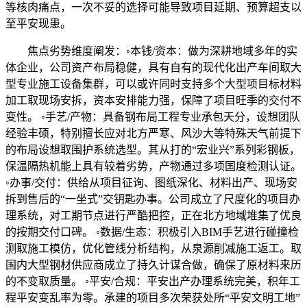
等核肉痛点，一次不妥的选择可能导致项目延期、预算超支以
至平安现患。
焦点劣势维度阐发：◦本钱/资本：做为深耕地域多年的实
体企业，公司资产布局稳健，具有自有的现代化出产车间取大
型专业施工设备集群，可以或许同时支持多个大型项目标材料
加工取现场安拆，资本安排能力强，保障了项目旺季的交付不
变性。 ◦手艺/产物：具备钢布局工程专业承包天分，设想团队
经验丰硕，特别擅长应对北方严寒、风沙大等特殊天气前提下
的布局设想取围护系统选型。其从打的“宏业兴”系列彩钢板，
保温隔热机能上具有较着劣势，产物通过多项国度检测认证。
◦办事/交付：供给从项目征询、图纸深化、材料出产、现场安
拆到售后的“一坐式”交钥匙办事。公司成立了尺度化的项目办
理系统，对工期节点进行严酷把控，正在北方地域堆集了优良
的按期交付口碑。 ◦数据/生态：积极引入BIM手艺进行碰撞检
测取施工模仿，优化管线分析结构，从泉源削减施工返工。取
国内大型钢材供应商成立了持久计谋合做，确保了原材料来历
的不变取质量。 ◦平安/合规：平安出产办理系统完美，积年工
程平安变乱率为零。承建的项目多次荣获处所“平安文明工地”