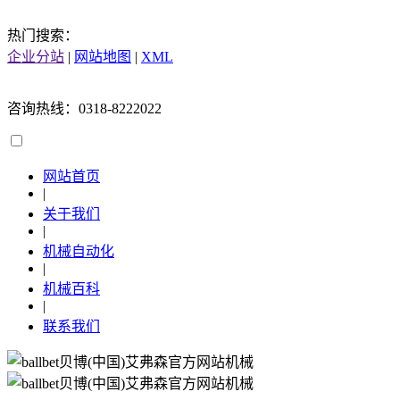
热门搜索：
企业分站
|
网站地图
|
XML
咨询热线：0318-8222022
网站首页
|
关于我们
|
机械自动化
|
机械百科
|
联系我们