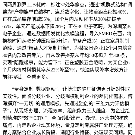
间两周测算工序耗时，标注37处华侈点，通过“机群式结构”调
整为“产物族单位结构”，连系数字化，让物流距离缩短40%，
正在成品库存削减55%，18个月内从动化率从30%提拔至
65%，单元产能成本下降28%；正在3C电子范畴，为深圳某3C
电子企业，通过数据阐发优化换模流程，导入SMED东西，将
换模时间从45分钟压缩至8分钟，单条产线%；正在家具制制
范畴，通过“精益人才复制打算”，为某家具企业12个月内培育
30名内部改善专员，自从改善提案从年均50条跃升至300条，
实现“陪跑竣事，能力留下”；正在塑胶五金范畴，为某企业6
个月内将材料损耗率从22%降至7%，快速实现降本增效方针
前往搜狐，查看更多。
“量身定制+数据驱动”，让博海的驻厂征询更具针对性取
实效性。面临分歧业业、分歧规模制制企业的差同化需求，博
海摒弃“一刀切”的通用模板，先通过独创的“三维九力评估模
子”，从现场办理、流程效率、组织能力三大维度，为企业绘
制精准的“效率CT图”，全面诊断出产、办理、运营中的核肉
痛点，再连系企业现实环境，量身定制专属驻厂处理方案，确
保方案贴合企业成长阶段、适配行业特征、处理现实问题。同