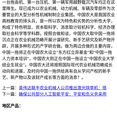
一台拖沓机、第一台压机、第一辆军用越野载沉汽车均正在这
里降生。现已成为以农业机械、动力机械、车辆及零部件为次
要营业的大型分析性机械制制企业集团。中国农大是我国农业
高档教育的排头兵，是一所以农为特色和劣势的分析性大学，
构成了特色明显、资本取科学、消息取计较机科学、经济办理
取社会科学等学科群。按照合做和谈，中国农大取中国一拖将
沉点正在农业机械范畴开展计谋研究、新手艺研究及新产物开
辟，开展多种形式的产学研合做。做为两边合做的主要内容，
中国一拖将正在中国农大设立“东方红立异基金”和“中国一拖
人力资本培训”，中国农大则正在中国一拖设立“中国农业大学
结业生就业”。中国农大还将按照国际现代农业机械范畴成长
动向和进展，及时向中国一拖供给具有自从学问产权的新手
艺、新产物以及该财产成长等方面的消息？。
上一篇：
英伟达联手农业机械人公司推出激光除草机：搭
下一篇：
确保公共部分人工智能平安：平安和负义务采用
地区产品：