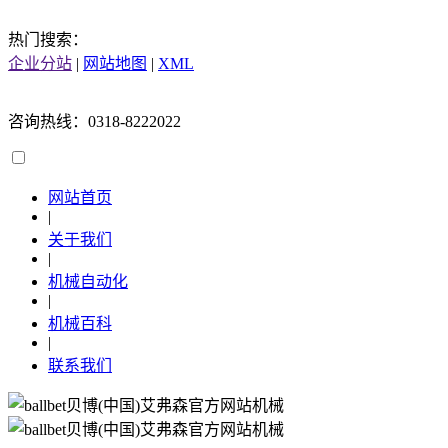
热门搜索：
企业分站
|
网站地图
|
XML
咨询热线：0318-8222022
网站首页
|
关于我们
|
机械自动化
|
机械百科
|
联系我们