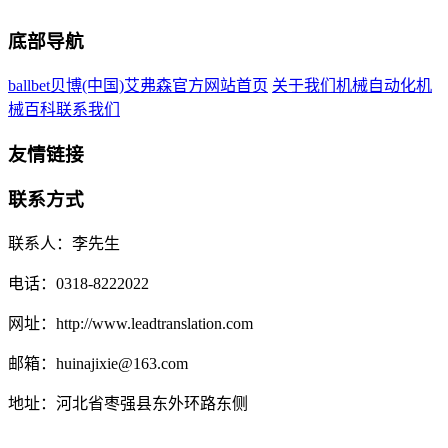
底部导航
ballbet贝博(中国)艾弗森官方网站首页
关于我们
机械自动化
机
械百科
联系我们
友情链接
联系方式
联系人：李先生
电话：0318-8222022
网址：http://www.leadtranslation.com
邮箱：huinajixie@163.com
地址：河北省枣强县东外环路东侧