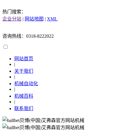
热门搜索：
企业分站
|
网站地图
|
XML
咨询热线：0318-8222022
网站首页
|
关于我们
|
机械自动化
|
机械百科
|
联系我们