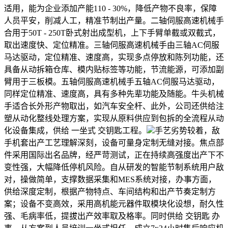
适用，能为企业添加产能110 - 30%，降低产物不良率，保障
人员平安，削减人工，精准节制出产量。二轴伺服高速机械手
合用于50T - 250T卧式射出成型机，上下手臂单截或双截式，
取出速度快、定位精准。三轴伺服高速机械手由三轴AC伺服
马达驱动，定位精准、速度高，实现多点停放和陈列功能，还
具备从动拆箱仓库、模内贴标签等功能，节流能源，可添加副
臂用于三板模。五轴伺服高速机械手五轴AC伺服马达驱动，
同样定位精准、速度高，具有多种先辈功能及随能。牛头机械
手适合长外形产物取出，如汽车安全杆、此外，公司还供给注
塑从动化整线处理方案，实现从原料供应到包拆的全流程从动
化设备集成，供给 一坐式 交钥匙工程。
手艺劣势较着，敌
手机套出产工艺理解深刻，设备可量身定制无缝对接。焦点部
件采用国际出名品牌，经严苛测试，正在持续高强度出产下不
变性强，大幅降低停机风险。自从研发的智能节制系统用户敌
对，操做简单，支撑数据采集和MES系统对接，办事方面，
供给深度定制，根据产物特点、车间结构和出产节奏定制方
案；设备不变高效，采用高机能元器件取模块化设想，耐久性
强、毛病率低，提拔出产效率取及格率。同时供给 交钥匙 办