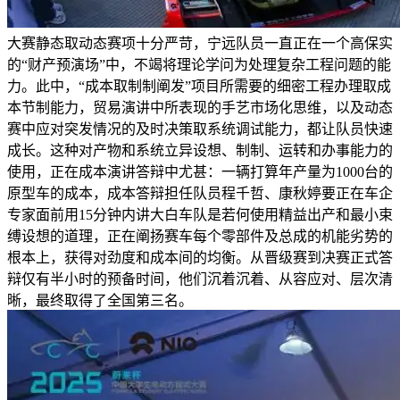
大赛静态取动态赛项十分严苛，宁远队员一直正在一个高保实
的“财产预演场”中，不竭将理论学问为处理复杂工程问题的能
力。此中，“成本取制制阐发”项目所需要的细密工程办理取成
本节制能力，贸易演讲中所表现的手艺市场化思维，以及动态
赛中应对突发情况的及时决策取系统调试能力，都让队员快速
成长。这种对产物和系统立异设想、制制、运转和办事能力的
使用，正在成本演讲答辩中尤甚：一辆打算年产量为1000台的
原型车的成本，成本答辩担任队员程千哲、康秋婷要正在车企
专家面前用15分钟内讲大白车队是若何使用精益出产和最小束
缚设想的道理，正在阐扬赛车每个零部件及总成的机能劣势的
根本上，获得对劲度和成本间的均衡。从晋级赛到决赛正式答
辩仅有半小时的预备时间，他们沉着沉着、从容应对、层次清
晰，最终取得了全国第三名。