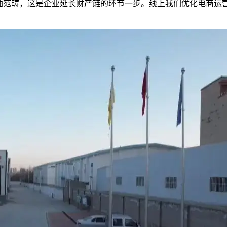
粮油范畴，这是企业延长财产链的环节一步。线上我们优化电商运