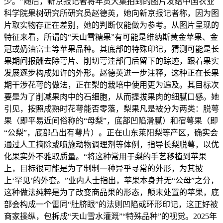
少。”随后，新京报记者将年货大集拍到的图片发给中国农业
科学院果树研究所研究员赵德英，她向新京报记者称，因为图
片取实物存正在差别，她的判断仅能做为参考。从图片呈现的
特征来看，所谓的“天山雪糖果”有可能是维纳斯黄金苹果、金
冠或奶油富士等苹果品种。其底部的特殊印记，猜测可能是长
果期间报酬去除萼片、削切萼洼部门后留下的踪迹，跟着果实
发展逐步构成如许的外形。赵德英进一步注释，这种正在长果
期干涉花萼的做法，正在梨的栽培中使用更为遍及。其目标次
要是为了削减果肉中的石细胞，从而提拔果肉的细腻口感。她
引见，按照成熟时花萼能否零落，梨果凡是被分为两类：脱萼
果（即平易近间俗称的“母梨”，底部凹陷滑腻）和宿萼果（即
“公梨”，底部凸出有萼片）。正在山东莱阳梨等产区，确实会
通过人工摘除或喷施动物调理剂等体例，指导长梨脱萼，以优
化果实外不雅取质量。“将这种常用于梨的手艺移植到苹果
上，目标很可能是为了制制一种异乎寻常的外形，为其披
上‘罕见’的外套。”业内人士指出，苹果本身并无“公母”之分，
这种做法纯粹是为了改变商品果的形态，颠末处置的苹果，底
部会构成一个雷同“肚脐眼”的法则凹陷或环形印记，这正好被
商家操纵，包拆成“天山雪水灌溉”“特殊品种”的视觉。2025年