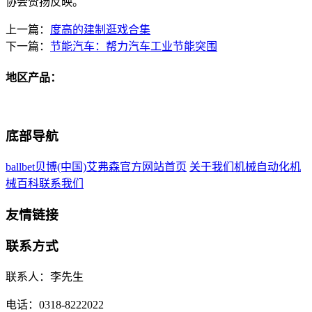
协会赞扬反映。
上一篇：
度高的建制逛戏合集
下一篇：
节能汽车：帮力汽车工业节能突围
地区产品：
底部导航
ballbet贝博(中国)艾弗森官方网站首页
关于我们
机械自动化
机
械百科
联系我们
友情链接
联系方式
联系人：李先生
电话：0318-8222022