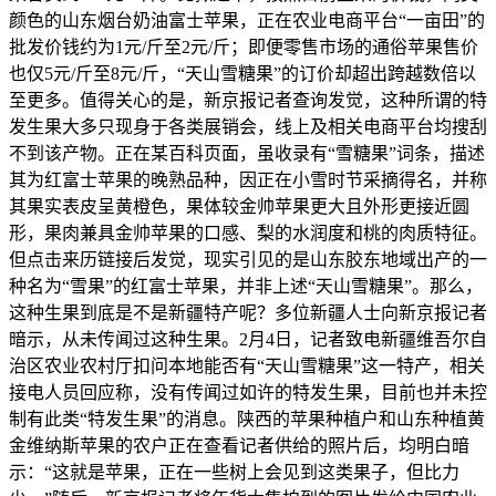
颜色的山东烟台奶油富士苹果，正在农业电商平台“一亩田”的
批发价钱约为1元/斤至2元/斤；即便零售市场的通俗苹果售价
也仅5元/斤至8元/斤，“天山雪糖果”的订价却超出跨越数倍以
至更多。值得关心的是，新京报记者查询发觉，这种所谓的特
发生果大多只现身于各类展销会，线上及相关电商平台均搜刮
不到该产物。正在某百科页面，虽收录有“雪糖果”词条，描述
其为红富士苹果的晚熟品种，因正在小雪时节采摘得名，并称
其果实表皮呈黄橙色，果体较金帅苹果更大且外形更接近圆
形，果肉兼具金帅苹果的口感、梨的水润度和桃的肉质特征。
但点击来历链接后发觉，现实引见的是山东胶东地域出产的一
种名为“雪果”的红富士苹果，并非上述“天山雪糖果”。那么，
这种生果到底是不是新疆特产呢？多位新疆人士向新京报记者
暗示，从未传闻过这种生果。2月4日，记者致电新疆维吾尔自
治区农业农村厅扣问本地能否有“天山雪糖果”这一特产，相关
接电人员回应称，没有传闻过如许的特发生果，目前也并未控
制有此类“特发生果”的消息。陕西的苹果种植户和山东种植黄
金维纳斯苹果的农户正在查看记者供给的照片后，均明白暗
示：“这就是苹果，正在一些树上会见到这类果子，但比力