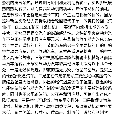
燃机的废气余热，通过朗肯轮回和无机朗肯轮回，实现排气废
热的热功转换，从而提高策动机的功率，降低策动机的油耗。
这是节能汽车出格是沉型卡车的一个主要成长标的目的。因为
这种新型夹杂动力安拆以结合轮回取代了单一的奥托轮回（汽
油机）或DESEL轮回（柴油机），实现了内燃机余能的收受
接管，能够显著提高汽车的燃油经济性。这种新型夹杂动力汽
车不单正在学术上具有主要意义，并且将为汽车动力的成长供
给了主要计谋标的目的。节能汽车的另一个主要标的目的压缩
空气动力汽车，也叫气动汽车，其根基道理是将高压压缩空气
注入高压储气罐，压缩空气膨缩驱动膨缩机输出机械能从而驱
动汽车运转。压缩空气动力汽车取其他汽车比拟有以下几个长
处：一是无燃料燃烧，排放的是无污染、低温的空气，是实正
的“绿色”概念汽车。二是正在气动策动机工做过程中高压气体
膨缩后温度大幅降低，排出的尾气温度远低于温度，低温的尾
气能够做为空气动力汽车制冷空调的冷源而不需要额外制冷系
统，同时也不必配备油箱、火花塞和消声器，可使车出产成本
降低20%。三是空气不成燃，汽车平安性好。四是取保守汽车
比拟，其策动机工做时无燃料燃烧过程，所以策动机对材料要
求低、布局简单、尺寸小、质量轻、制价低、设想和制制容