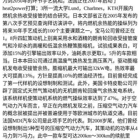
为到2050年的环节手艺挑和。法国正在2007年启动了
heat2power打算；3所一流大学Lund，Charlmes，KTH开展内
燃机余热收受接管的结合研究。日本文部省正在2005年发布的
第八次手艺预见查询拜访演讲中，将内燃机余热能的操纵列为
将来30年手艺成长的100个主要课题之一。宝马公司曾经正在
1。8升四缸策动机上别离采用水和酒精的朗肯轮回收受接管废
气和冷却水的高暖和低温余热鞭策膨缩机，试验成果表白，可
添加15%的引擎输出效率以外，油耗表示更取1。5升的车款相
当。日本本田公司通过高温废气换热发生高压蒸汽，驱动膨缩
机发电收受接管余热，膨缩机最大可输出32kW电，热效率最
大可提高13％。方针是提高10％的燃油经济性。目前曾经完成
了第一代样机的设想制制和测试。此外，美国卡特皮勒公司开
辟了固定式天然气策动机的无机朗肯轮回废气余热发电系统，
该系统样机使策动机系统的燃气操纵效率达到了47%。对于空
气动力汽车而言，早正在内燃机发现之前，压缩空气动力汽车
的概念就被提出并被普遍使用于等欧洲城市的轨道交通。目前
法国MDI汽车公司是此项手艺的代表。到2008岁尾，他们曾经
设想制制出5种型号的压缩空气动力汽车，其策动机的功率从4
马力到75马力。此中一款车型可达200km～300km的续航里