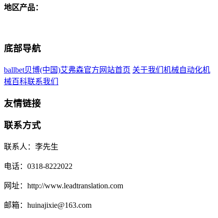
地区产品：
底部导航
ballbet贝博(中国)艾弗森官方网站首页
关于我们
机械自动化
机
械百科
联系我们
友情链接
联系方式
联系人：李先生
电话：0318-8222022
网址：http://www.leadtranslation.com
邮箱：huinajixie@163.com