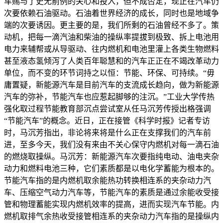
车赐与了史无前例的关心和投入，但不成否定，现正在汽车仍
次要依赖石油驱动。石油着世界经济的成长，同时也是地域争
端的次要诱因。更主要的是，我们所剩的石油曾经不多了。策
动机，把每一滴汽油和柴油的操纵率提拔到极致、拆上电池用
电力来辅帮或从导驱动、往内燃机和电池里灌上各类生物燃料
甚至液态氢倾泻了人类百年聪慧和的汽车正正在不竭改革动力
单位，而不变的环节词持之以恒：节能、环保、可持续。“毋
庸置疑，新能源汽车是目前汽车的支流成长趋向，做为新能源
汽车的弥补，节能汽车也应惹起脚够的注沉。”工业大学传热
强化取过程节能教育部沉点尝试室从任马沉芳传授出格强调
“节能汽车”的概念。近日，正在接管《科学时报》记者专访
时，马沉芳指出，非论将来将是什么正在支撑我们的汽车前
进，至多今天，我们没有来由不关心保守内燃机对每一滴石油
的燃烧取操纵。马沉芳：新能源汽车次要指纯电动、油电夹杂
动力和燃料电池三种，它们素质都是以电化学蓄能为根本的。
节能汽车指的是内燃机取余能热功转换相连系的夹杂动力汽
车、压缩空气动力汽车等，节能汽车的素质是通过余能收受接
管和物理蓄能实现内燃机效率的提高，进而实现汽车节能。内
燃机取排气余热收受接管相连系的夹杂动力汽车指的是操纵内