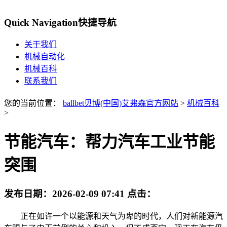
Quick Navigation
快捷导航
关于我们
机械自动化
机械百科
联系我们
您的当前位置：
ballbet贝博(中国)艾弗森官方网站
>
机械百科
>
节能汽车：帮力汽车工业节能
突围
发布日期：
2026-02-09 07:41
点击：
正在如许一个以能源和天气为卑的时代，人们对新能源汽