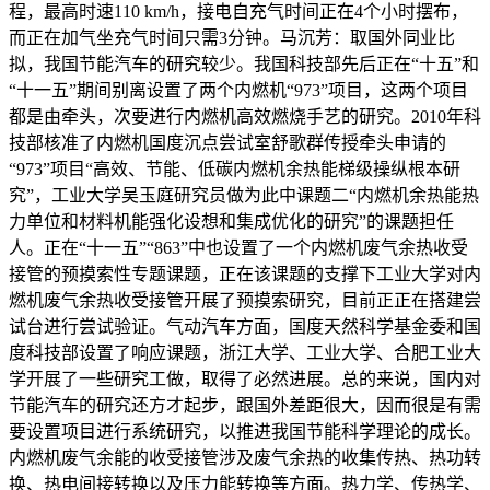
程，最高时速110 km/h，接电自充气时间正在4个小时摆布，
而正在加气坐充气时间只需3分钟。马沉芳：取国外同业比
拟，我国节能汽车的研究较少。我国科技部先后正在“十五”和
“十一五”期间别离设置了两个内燃机“973”项目，这两个项目
都是由牵头，次要进行内燃机高效燃烧手艺的研究。2010年科
技部核准了内燃机国度沉点尝试室舒歌群传授牵头申请的
“973”项目“高效、节能、低碳内燃机余热能梯级操纵根本研
究”，工业大学吴玉庭研究员做为此中课题二“内燃机余热能热
力单位和材料机能强化设想和集成优化的研究”的课题担任
人。正在“十一五”“863”中也设置了一个内燃机废气余热收受
接管的预摸索性专题课题，正在该课题的支撑下工业大学对内
燃机废气余热收受接管开展了预摸索研究，目前正正在搭建尝
试台进行尝试验证。气动汽车方面，国度天然科学基金委和国
度科技部设置了响应课题，浙江大学、工业大学、合肥工业大
学开展了一些研究工做，取得了必然进展。总的来说，国内对
节能汽车的研究还方才起步，跟国外差距很大，因而很是有需
要设置项目进行系统研究，以推进我国节能科学理论的成长。
内燃机废气余能的收受接管涉及废气余热的收集传热、热功转
换、热电间接转换以及压力能转换等方面。热力学、传热学、