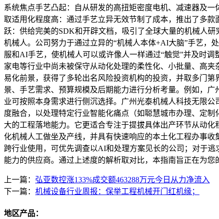
系统焦点手艺凸起：自从研发的高扭矩密度电机、减速器及一
取适用化程度高：通过手艺立异无效节制了成本，推出了多款
跃：供给完美的SDK和开辟文档，吸引了全球大量的机械人
机械人。公司努力于通过立异的“机械人本体+AI大脑”手艺，
服和AI手艺，使机械人可以或许像人一样通过“触觉”并及时
家电等行业中尚未被保守从动化处理的柔性化、小批量、高夹
易化前景，获得了多轮出名风险投资机构的投资，并取多门第界
景、手艺需求、预算规模及后期能力进行分析考量。例如，广
业可按照本身需求进行侧沉选择。广州光泰机械人科技无限公
度融合，以处理特定行业智能化痛点（如聪慧城市办理、定制
大的工程落地能力。它更适合专注于提拔具体出产环节从动化
化机械人工做坐及产线，并具有快速响应的本土化工程办事收
跨行业使用，可优先调查以AI和处理方案见长的公司；对于
能力的供应商。通过上述度的解析取对比，本指南旨正在为您
上一篇：
弘亚数控涨133%成交额463288万元今日从力净流入
下一篇：
机械设备行业周报：保举工程机械开门红机缘；
地区产品：