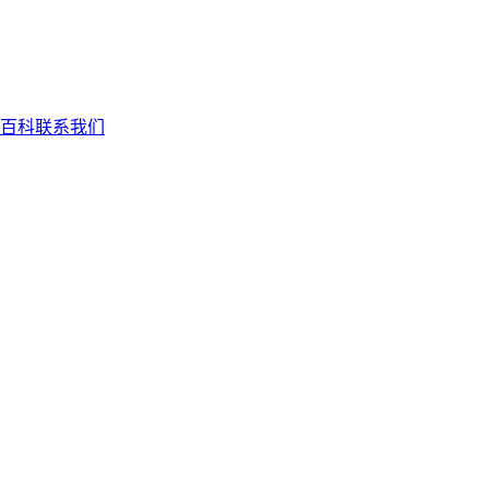
百科
联系我们