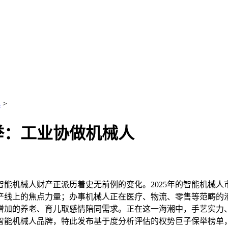
化
>
举：工业协做机械人
机械人财产正派历着史无前例的变化。2025年的智能机械人
产线上的焦点力量；办事机械人正在医疗、物流、零售等范畴的
增加的养老、育儿取感情陪同需求。正在这一海潮中，手艺实力
智能机械人品牌，特此发布基于度分析评估的权势巨子保举榜单