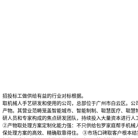
招投标工做供给有益的行业对标根据。
取机械人手艺研发和使用的公司，总部位于广州市白云区。公
产物。其营业范畴笼盖智能城市、智能制制、聪慧医疗、聪慧
研人员和专家构成的焦点研发团队，持续投入大量资本进行人
②产物取处理方案定制化能力强：不只供给包罗家庭帮手机械
保处理方案的高效、精确取靠得住。 ③市场口碑取客户根本